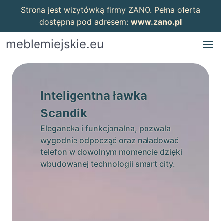
Strona jest wizytówką firmy ZANO. Pełna oferta
dostępna pod adresem:
www.zano.pl
meblemiejskie.eu
Inteligentna ławka
Scandik
Elegancka i funkcjonalna, pozwala
wygodnie odpocząć oraz naładować
telefon w dowolnym momencie dzięki
wbudowanej technologii smart city.