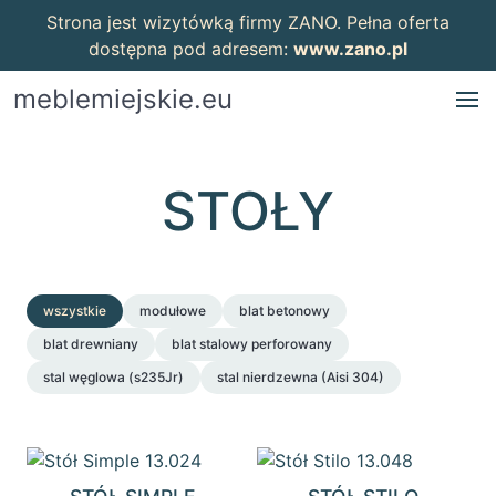
Strona jest wizytówką firmy ZANO. Pełna oferta
dostępna pod adresem:
www.zano.pl
meblemiejskie.eu
STOŁY
wszystkie
modułowe
blat betonowy
blat drewniany
blat stalowy perforowany
stal węglowa (s235Jr)
stal nierdzewna (Aisi 304)