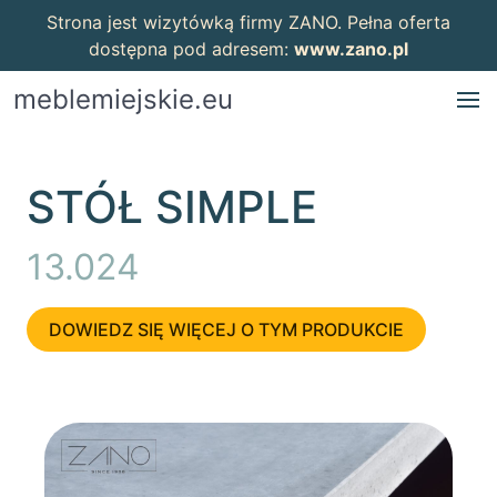
Strona jest wizytówką firmy ZANO. Pełna oferta
dostępna pod adresem:
www.zano.pl
meblemiejskie.eu
STÓŁ SIMPLE
13.024
DOWIEDZ SIĘ WIĘCEJ O TYM PRODUKCIE