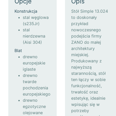
Opcje
Opis
Konstrukcja
Stół Simple 13.024
stal węglowa
to doskonały
(s235Jr)
przykład
stal
nowoczesnego
nierdzewna
podejścia firmy
(Aisi 304)
ZANO do małej
architektury
Blat
miejskiej.
drewno
Produkowany z
europejskie
najwyższą
iglaste
starannością, stół
drewno
ten łączy w sobie
twarde
funkcjonalność,
pochodzenia
trwałość oraz
europejskiego
estetykę, idealnie
drewno
wpisując się w
egzotyczne
potrzeby
olejowane