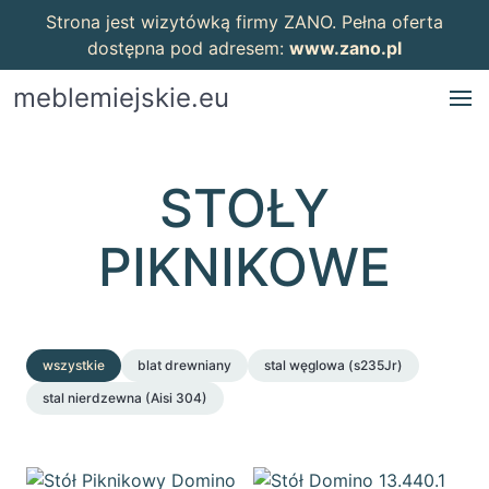
Strona jest wizytówką firmy ZANO. Pełna oferta
dostępna pod adresem:
www.zano.pl
meblemiejskie.eu
STOŁY
PIKNIKOWE
wszystkie
blat drewniany
stal węglowa (s235Jr)
stal nierdzewna (Aisi 304)