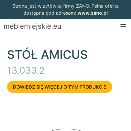
Strona jest wizytówką firmy ZANO. Pełna oferta
dostępna pod adresem:
www.zano.pl
meblemiejskie.eu
STÓŁ AMICUS
13.033.2
DOWIEDZ SIĘ WIĘCEJ O TYM PRODUKCIE