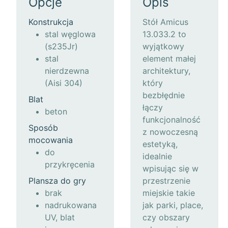
Opcje
Opis
Konstrukcja
Stół Amicus
stal węglowa
13.033.2 to
(s235Jr)
wyjątkowy
stal
element małej
nierdzewna
architektury,
(Aisi 304)
który
bezbłędnie
Blat
łączy
beton
funkcjonalność
Sposób
z nowoczesną
mocowania
estetyką,
do
idealnie
przykręcenia
wpisując się w
Plansza do gry
przestrzenie
brak
miejskie takie
nadrukowana
jak parki, place,
UV, blat
czy obszary