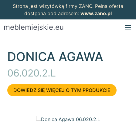
Strona jest wizytówką firmy ZANO. Pełna oferta
dostępna pod adresem:
www.zano.pl
meblemiejskie.eu
DONICA AGAWA
06.020.2.L
DOWIEDZ SIĘ WIĘCEJ O TYM PRODUKCIE