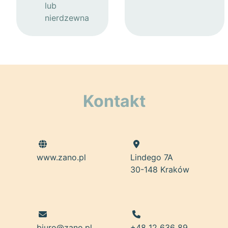
lub
nierdzewna
Kontakt
www.zano.pl
Lindego 7A
30-148 Kraków
biuro@zano.pl
+48 12 636 89