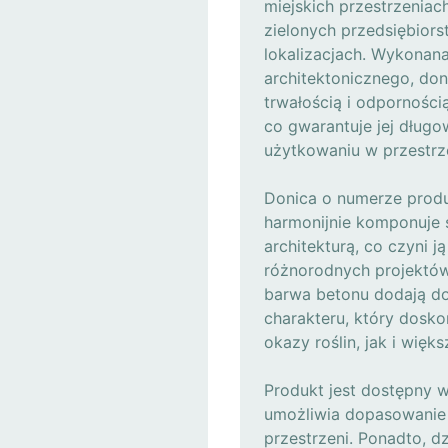
miejskich przestrzeniac
zielonych przedsiębiors
lokalizacjach. Wykona
architektonicznego, do
trwałością i odpornośc
co gwarantuje jej dług
użytkowaniu w przestrze
Donica o numerze produ
harmonijnie komponuje s
architekturą, co czyni 
różnorodnych projektów 
barwa betonu dodają do
charakteru, który dosk
okazy roślin, jak i wię
Produkt jest dostępny 
umożliwia dopasowanie d
przestrzeni. Ponadto, dz