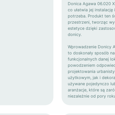
Donica Agawa 06.020 
co ułatwia jej instalację
potrzeba. Produkt ten św
przestrzeni, tworząc wyd
estetyce dzięki zastoso
donicy.
Wprowadzenie Donicy Ag
to doskonały sposób na
funkcjonalnych danej lok
powodzeniem odpowied
projektowania urbanist
użytkowym, jak i dekora
używane pojedynczo lub
aranżacje, które są zar
niezależnie od pory rok