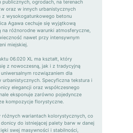
h publicznych, ogrodach, na terenach
tw oraz w innych urbanistycznych
na z wysokogatunkowego betonu
nica Agawa cechuje się wyjątkową
ią na różnorodne warunki atmosferyczne,
owieczność nawet przy intensywnym
ni miejskiej.
ktu 06.020 XL ma kształt, który
ię z nowoczesną, jak i z tradycyjną
ją uniwersalnym rozwiązaniem dla
urbanistycznych. Specyficzna tekstura i
nicy elegancji oraz współczesnego
onale eksponuje zarówno pojedyncze
ksze kompozycje florystyczne.
w różnych wariantach kolorystycznych, co
onicy do istniejącej palety barw w danej
ięki swej masywności i stabilności,