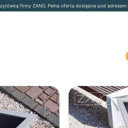
wizytówką firmy ZANO. Pełna oferta dostępna pod adresem