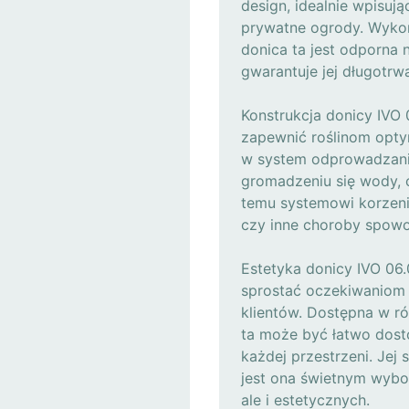
design, idealnie wpisują
prywatne ogrody. Wykon
donica ta jest odporna
gwarantuje jej długotrwa
Konstrukcja donicy IVO 
zapewnić roślinom opt
w system odprowadzani
gromadzeniu się wody, c
temu systemowi korzenie
czy inne choroby spow
Estetyka donicy IVO 06.
sprostać oczekiwaniom
klientów. Dostępna w r
ta może być łatwo dos
każdej przestrzeni. Jej 
jest ona świetnym wybo
ale i estetycznych.