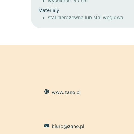
wysokość: 60 cm
Materiały
stal nierdzewna lub stal węglowa
www.zano.pl
biuro@zano.pl