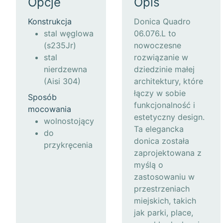
Opcje
Opis
Konstrukcja
Donica Quadro
stal węglowa
06.076.L to
(s235Jr)
nowoczesne
stal
rozwiązanie w
nierdzewna
dziedzinie małej
(Aisi 304)
architektury, które
łączy w sobie
Sposób
funkcjonalność i
mocowania
estetyczny design.
wolnostojący
Ta elegancka
do
donica została
przykręcenia
zaprojektowana z
myślą o
zastosowaniu w
przestrzeniach
miejskich, takich
jak parki, place,