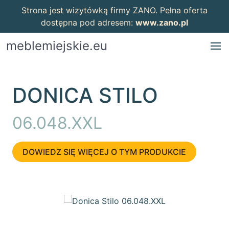
Strona jest wizytówką firmy ZANO. Pełna oferta
dostępna pod adresem:
www.zano.pl
meblemiejskie.eu
DONICA STILO
06.048.XXL
DOWIEDZ SIĘ WIĘCEJ O TYM PRODUKCIE