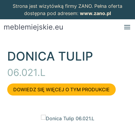
Strona jest wizytówką firmy ZANO. Pełna oferta
dostępna pod adresem:
www.zano.pl
meblemiejskie.eu
DONICA TULIP
06.021.L
DOWIEDZ SIĘ WIĘCEJ O TYM PRODUKCIE