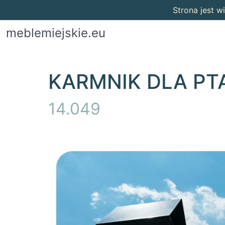
Strona jest 
meblemiejskie.eu
KARMNIK DLA PT
14.049