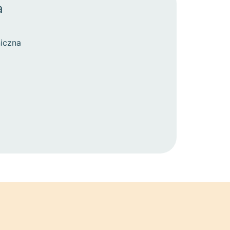
a
iczna