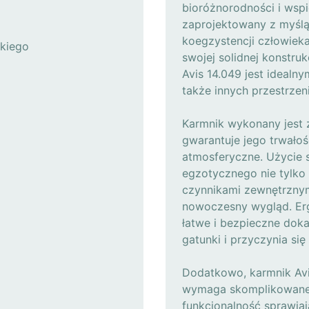
bioróżnorodności i wspie
zaprojektowany z myśl
koegzystencji człowieka 
kiego
swojej solidnej konstru
Avis 14.049 jest idealn
także innych przestrzen
Karmnik wykonany jest z
gwarantuje jego trwało
atmosferyczne. Użycie s
egzotycznego nie tylko
czynnikami zewnętrznymi
nowoczesny wygląd. Er
łatwe i bezpieczne dok
gatunki i przyczynia si
Dodatkowo, karmnik Avis
wymaga skomplikowanej 
funkcjonalność sprawia