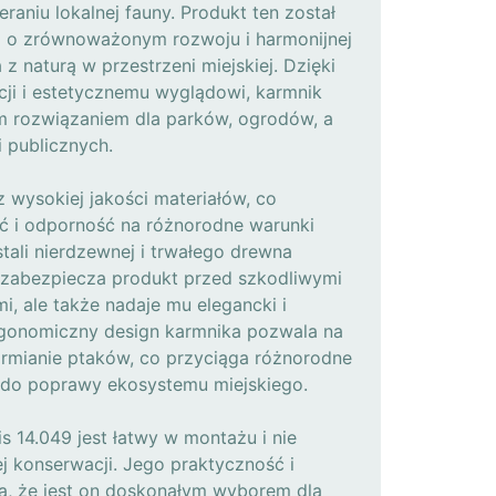
raniu lokalnej fauny. Produkt ten został
ą o zrównoważonym rozwoju i harmonijnej
z naturą w przestrzeni miejskiej. Dzięki
kcji i estetycznemu wyglądowi, karmnik
ym rozwiązaniem dla parków, ogrodów, a
i publicznych.
 wysokiej jakości materiałów, co
ść i odporność na różnorodne warunki
tali nierdzewnej i trwałego drewna
 zabezpiecza produkt przed szkodliwymi
, ale także nadaje mu elegancki i
gonomiczny design karmnika pozwala na
armianie ptaków, co przyciąga różnorodne
ę do poprawy ekosystemu miejskiego.
 14.049 jest łatwy w montażu i nie
konserwacji. Jego praktyczność i
ją, że jest on doskonałym wyborem dla