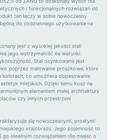
3.052.5 od ZANO to doskonały wybór dla
etycznych i funkcjonalnych rozwiązań do
Produkt ten łączy w sobie nowoczesny
ezbędną do codziennego użytkowania na
onany jest z wysokiej jakości stali
ia jego wytrzymałość na warunki
ykorozyjność. Stal ocynkowana jest
wo poprzez malowanie proszkowe, które
h kolorach, co umożliwia dopasowanie
stetyk miejskich. Dzięki temu kosz na
harmonijnym elementem małej architektury
 placów czy innych przestrzeni
arakteryzuje się nowoczesnymi, prostymi
o miejskiego krajobrazu. Jego pojemność to
ni go idealnym rozwiązaniem dla miejsc o