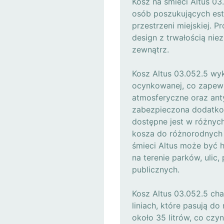
Kosz na śmieci Altus 0
osób poszukujących est
przestrzeni miejskiej. 
design z trwałością ni
zewnątrz.
Kosz Altus 03.052.5 wyk
ocynkowanej, co zapewn
atmosferyczne oraz ant
zabezpieczona dodatko
dostępne jest w różnyc
kosza do różnorodnych e
śmieci Altus może być 
na terenie parków, ulic,
publicznych.
Kosz Altus 03.052.5 ch
liniach, które pasują d
około 35 litrów, co czy