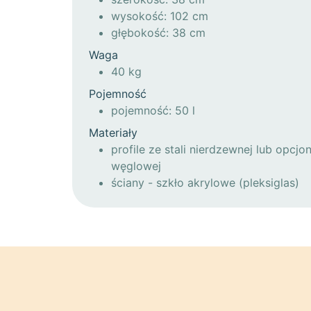
wysokość: 102 cm
głębokość: 38 cm
Waga
40 kg
Pojemność
pojemność: 50 l
Materiały
profile ze stali nierdzewnej lub opcjo
węglowej
ściany - szkło akrylowe (pleksiglas)