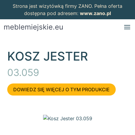
Strona jest wizytówką firmy ZANO. Pełna oferta
dostępna pod adresem:
www.zano.pl
meblemiejskie.eu
KOSZ JESTER
03.059
DOWIEDZ SIĘ WIĘCEJ O TYM PRODUKCIE