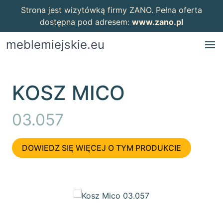
Strona jest wizytówką firmy ZANO. Pełna oferta
dostępna pod adresem:
www.zano.pl
meblemiejskie.eu
KOSZ MICO
03.057
DOWIEDZ SIĘ WIĘCEJ O TYM PRODUKCIE