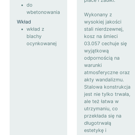
place i zaułki.
do
wbetonowania
Wykonany z
Wkład
wysokiej jakości
wkład z
stali nierdzewnej,
blachy
kosz na śmieci
ocynkowanej
03.057 cechuje się
wyjątkową
odpornością na
warunki
atmosferyczne oraz
akty wandalizmu.
Stalowa konstrukcja
jest nie tylko trwała,
ale też łatwa w
utrzymaniu, co
przekłada się na
długotrwałą
estetykę i