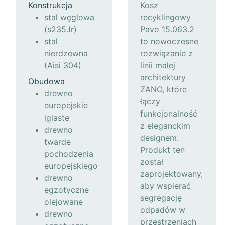
Konstrukcja
Kosz
stal węglowa
recyklingowy
(s235Jr)
Pavo 15.063.2
stal
to nowoczesne
nierdzewna
rozwiązanie z
(Aisi 304)
linii małej
architektury
Obudowa
ZANO, które
drewno
łączy
europejskie
funkcjonalność
iglaste
z eleganckim
drewno
designem.
twarde
Produkt ten
pochodzenia
został
europejskiego
zaprojektowany,
drewno
aby wspierać
egzotyczne
segregację
olejowane
odpadów w
drewno
przestrzeniach