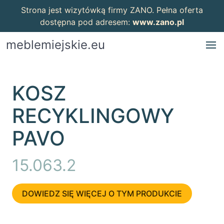
Strona jest wizytówką firmy ZANO. Pełna oferta
dostępna pod adresem:
www.zano.pl
meblemiejskie.eu
KOSZ
RECYKLINGOWY
PAVO
15.063.2
DOWIEDZ SIĘ WIĘCEJ O TYM PRODUKCIE