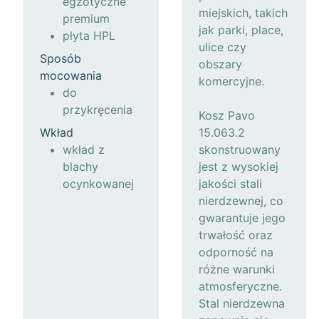
egzotyczne
miejskich, takich
premium
jak parki, place,
płyta HPL
ulice czy
Sposób
obszary
mocowania
komercyjne.
do
przykręcenia
Kosz Pavo
Wkład
15.063.2
wkład z
skonstruowany
blachy
jest z wysokiej
ocynkowanej
jakości stali
nierdzewnej, co
gwarantuje jego
trwałość oraz
odporność na
różne warunki
atmosferyczne.
Stal nierdzewna