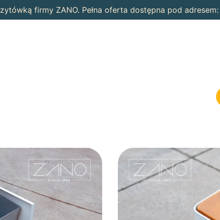
wizytówką firmy ZANO. Pełna oferta dostępna pod adresem