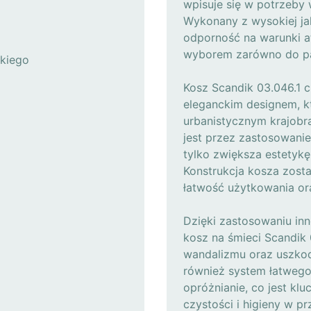
wpisuje się w potrzeby 
Wykonany z wysokiej jak
odporność na warunki a
wyborem zarówno do park
kiego
Kosz Scandik 03.046.1 c
eleganckim designem, k
urbanistycznym krajobr
jest przez zastosowanie
tylko zwiększa estetykę
Konstrukcja kosza zost
łatwość użytkowania or
Dzięki zastosowaniu in
kosz na śmieci Scandik 
wandalizmu oraz uszkod
również system łatwego 
opróżnianie, co jest kl
czystości i higieny w pr