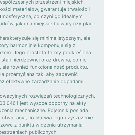
współczesnych przestrzeni miejskich.
ości materiałów, gwarantuje trwałość i
tmosferyczne, co czyni go idealnym
ów, jak i na miejskie bulwary czy place.
harakteryzuje się minimalistycznym, ale
tóry harmonijnie komponuje się z
azem. Jego prostota formy podkreślona
 stali nierdzewnej oraz drewna, co nie
, ale również funkcjonalność produktu.
ała przemyślana tak, aby zapewnić
az efektywne zarządzanie odpadami.
nowacyjnych rozwiązań technologicznych,
03.046.1 jest wysoce odporny na akty
zenia mechaniczne. Pojemnik posiada
otwierania, co ułatwia jego czyszczenie i
uczowe z punktu widzenia utrzymania
zestrzeniach publicznych.