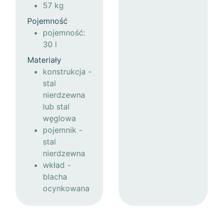
57 kg
Pojemność
pojemność:
30 l
Materiały
konstrukcja -
stal
nierdzewna
lub stal
węglowa
pojemnik -
stal
nierdzewna
wkład -
blacha
ocynkowana