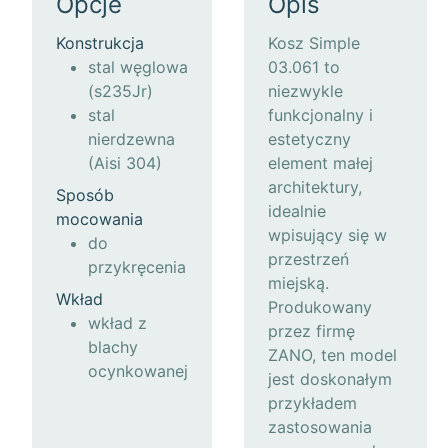
Opcje
Opis
Konstrukcja
Kosz Simple
stal węglowa
03.061 to
(s235Jr)
niezwykle
stal
funkcjonalny i
nierdzewna
estetyczny
(Aisi 304)
element małej
architektury,
Sposób
idealnie
mocowania
wpisujący się w
do
przestrzeń
przykręcenia
miejską.
Wkład
Produkowany
wkład z
przez firmę
blachy
ZANO, ten model
ocynkowanej
jest doskonałym
przykładem
zastosowania