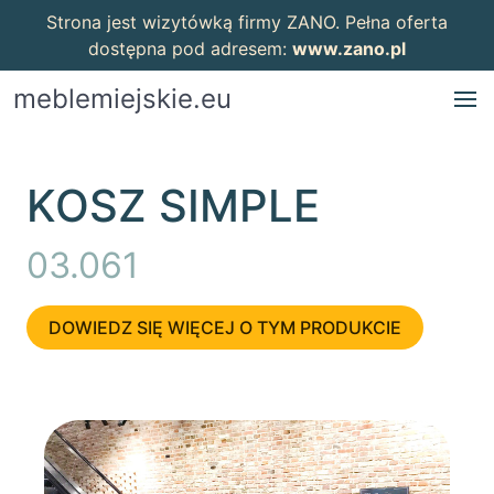
Strona jest wizytówką firmy ZANO. Pełna oferta
dostępna pod adresem:
www.zano.pl
meblemiejskie.eu
KOSZ SIMPLE
03.061
DOWIEDZ SIĘ WIĘCEJ O TYM PRODUKCIE