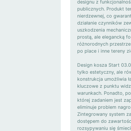
designu z funkcjonalnoś
publicznych. Produkt te
nierdzewnej, co gwarant
działanie czynników zew
uszkodzenia mechaniczn
prostą, ale elegancką 
różnorodnych przestrzen
po place i inne tereny zi
Design kosza Start 03.0
tylko estetyczny, ale r
konstrukcja umożliwia ła
kluczowe z punktu widze
warunkach. Ponadto, po
której zadaniem jest za
eliminuje problem nagr
Zintegrowany system z
dostępem do zawartości
rozsypywaniu się śmieci