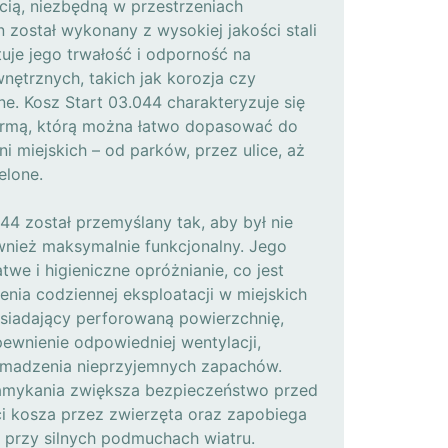
cią, niezbędną w przestrzeniach
n został wykonany z wysokiej jakości stali
uje jego trwałość i odporność na
nętrznych, takich jak korozja czy
e. Kosz Start 03.044 charakteryzuje się
formą, którą można łatwo dopasować do
i miejskich – od parków, przez ulice, aż
elone.
44 został przemyślany tak, aby był nie
ównież maksymalnie funkcjonalny. Jego
twe i higieniczne opróżnianie, co jest
nia codziennej eksploatacji w miejskich
siadający perforowaną powierzchnię,
pewnienie odpowiedniej wentylacji,
omadzenia nieprzyjemnych zapachów.
amykania zwiększa bezpieczeństwo przed
 kosza przez zwierzęta oraz zapobiega
 przy silnych podmuchach wiatru.