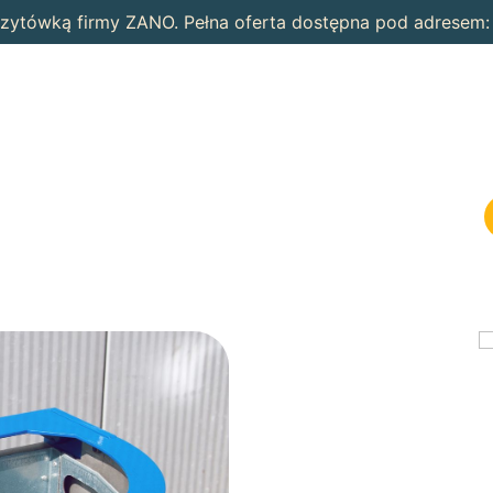
wizytówką firmy ZANO. Pełna oferta dostępna pod adresem