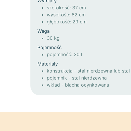
Wymiary
szerokość: 37 cm
wysokość: 82 cm
głębokość: 29 cm
Waga
30 kg
Pojemność
pojemność: 30 l
Materiały
konstrukcja - stal nierdzewna lub sta
pojemnik - stal nierdzewna
wkład - blacha ocynkowana