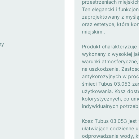
przestrzeniach miejskich
Ten elegancki i funkcjon
zaprojektowany z myśl
oraz estetyce, która k
miejskimi.
ny
Produkt charakteryzuje 
wykonany z wysokiej ja
warunki atmosferyczne,
na uszkodzenia. Zastos
antykorozyjnych w proce
śmieci Tubus 03.053 za
użytkowania. Kosz dost
kolorystycznych, co um
indywidualnych potrzeb 
Kosz Tubus 03.053 jest
ułatwiające codzienne 
odprowadzania wody, k