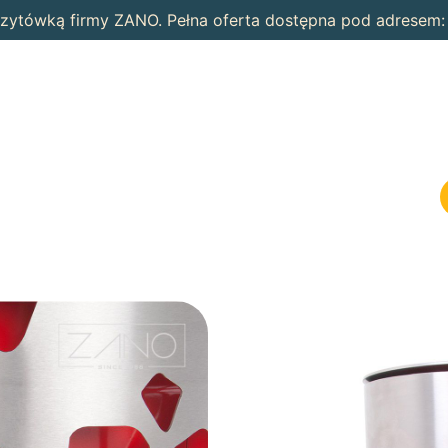
wizytówką firmy ZANO. Pełna oferta dostępna pod adresem