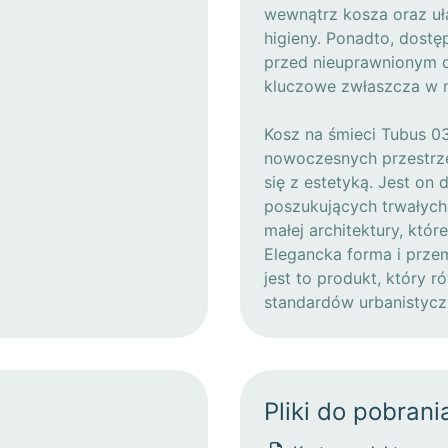
wewnątrz kosza oraz uła
higieny. Ponadto, dostę
przed nieuprawnionym d
kluczowe zwłaszcza w m
Kosz na śmieci Tubus 03
nowoczesnych przestrzen
się z estetyką. Jest on
poszukujących trwałych
małej architektury, któ
Elegancka forma i prze
jest to produkt, który 
standardów urbanistycz
Pliki do pobrani