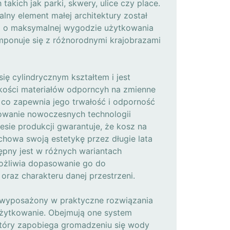
 takich jak parki, skwery, ulice czy place.
alny element małej architektury został
ą o maksymalnej wygodzie użytkowania
omponuje się z różnorodnymi krajobrazami
się cylindrycznym kształtem i jest
kości materiałów odporncyh na zmienne
 co zapewnia jego trwałość i odporność
owanie nowoczesnych technologii
sie produkcji gwarantuje, że kosz na
chowa swoją estetykę przez długie lata
ępny jest w różnych wariantach
ożliwia dopasowanie go do
oraz charakteru danej przestrzeni.
 wyposażony w praktyczne rozwiązania
użytkowanie. Obejmują one system
tóry zapobiega gromadzeniu się wody