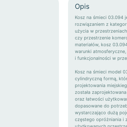
Opis
Kosz na śmieci 03.094 
rozwiązaniem z kategori
użycia w przestrzeniach 
czy przestrzenie komer
materiałów, kosz 03.09
warunki atmosferyczne, 
i funkcjonalności w prze
Kosz na śmieci model 03
cylindryczną formą, kt
projektowania miejskieg
została zaprojektowana
oraz łatwości użytkowan
dopasowane do potrzeb
wystarczająco dużą poj
częstego opróżniania i 
użytkowanych przestrze