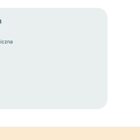
a
iczna