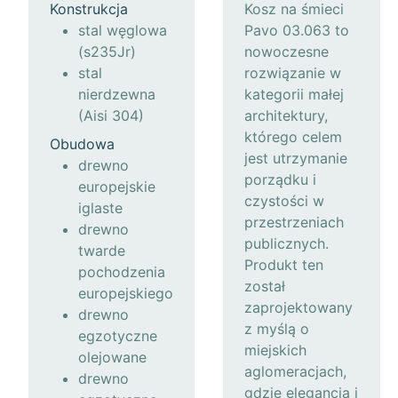
Konstrukcja
Kosz na śmieci
stal węglowa
Pavo 03.063 to
(s235Jr)
nowoczesne
stal
rozwiązanie w
nierdzewna
kategorii małej
(Aisi 304)
architektury,
którego celem
Obudowa
jest utrzymanie
drewno
porządku i
europejskie
czystości w
iglaste
przestrzeniach
drewno
publicznych.
twarde
Produkt ten
pochodzenia
został
europejskiego
zaprojektowany
drewno
z myślą o
egzotyczne
miejskich
olejowane
aglomeracjach,
drewno
gdzie elegancja i