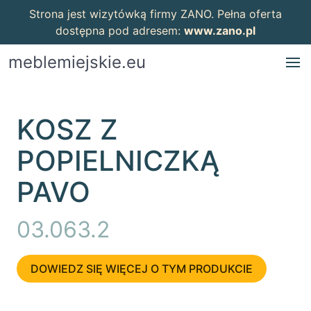
Strona jest wizytówką firmy ZANO. Pełna oferta
dostępna pod adresem:
www.zano.pl
meblemiejskie.eu
KOSZ Z
POPIELNICZKĄ
PAVO
03.063.2
DOWIEDZ SIĘ WIĘCEJ O TYM PRODUKCIE