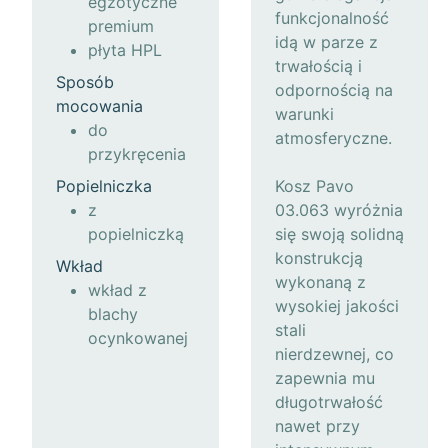
egzotyczne
funkcjonalność
premium
idą w parze z
płyta HPL
trwałością i
Sposób
odpornością na
mocowania
warunki
do
atmosferyczne.
przykręcenia
Popielniczka
Kosz Pavo
z
03.063 wyróżnia
popielniczką
się swoją solidną
konstrukcją
Wkład
wykonaną z
wkład z
wysokiej jakości
blachy
stali
ocynkowanej
nierdzewnej, co
zapewnia mu
długotrwałość
nawet przy