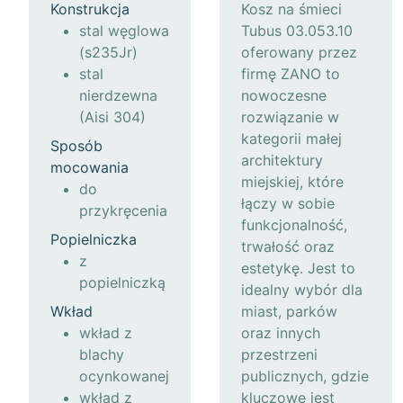
Konstrukcja
Kosz na śmieci
stal węglowa
Tubus 03.053.10
(s235Jr)
oferowany przez
stal
firmę ZANO to
nierdzewna
nowoczesne
(Aisi 304)
rozwiązanie w
kategorii małej
Sposób
architektury
mocowania
miejskiej, które
do
łączy w sobie
przykręcenia
funkcjonalność,
Popielniczka
trwałość oraz
z
estetykę. Jest to
popielniczką
idealny wybór dla
Wkład
miast, parków
wkład z
oraz innych
blachy
przestrzeni
ocynkowanej
publicznych, gdzie
wkład z
kluczowe jest