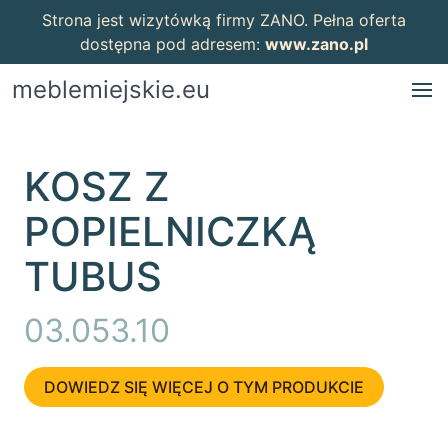
Strona jest wizytówką firmy ZANO. Pełna oferta
dostępna pod adresem:
www.zano.pl
meblemiejskie.eu
KOSZ Z
POPIELNICZKĄ
TUBUS
03.053.10
DOWIEDZ SIĘ WIĘCEJ O TYM PRODUKCIE