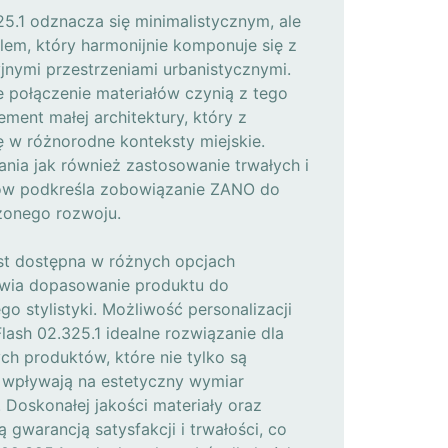
25.1 odznacza się minimalistycznym, ale
lem, który harmonijnie komponuje się z
jnymi przestrzeniami urbanistycznymi.
e połączenie materiałów czynią z tego
ement małej architektury, który z
ę w różnorodne konteksty miejskie.
nia jak również zastosowanie trwałych i
łów podkreśla zobowiązanie ZANO do
onego rozwoju.
est dostępna w różnych opcjach
iwia dopasowanie produktu do
go stylistyki. Możliwość personalizacji
Flash 02.325.1 idealne rozwiązanie dla
ych produktów, które nie tylko są
ż wpływają na estetyczny wymiar
. Doskonałej jakości materiały oraz
 gwarancją satysfakcji i trwałości, co