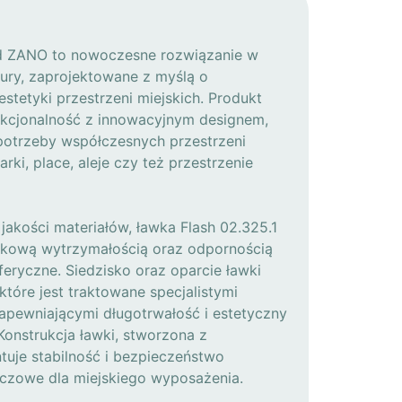
od ZANO to nowoczesne rozwiązanie w
ktury, zaprojektowane z myślą o
estetyki przestrzeni miejskich. Produkt
unkcjonalność z innowacyjnym designem,
 potrzeby współczesnych przestrzeni
arki, place, aleje czy też przestrzenie
akości materiałów, ławka Flash 02.325.1
ątkową wytrzymałością oraz odpornością
eryczne. Siedzisko oraz oparcie ławki
tóre jest traktowane specjalistymi
apewniającymi długotrwałość i estetyczny
 Konstrukcja ławki, stworzona z
ntuje stabilność i bezpieczeństwo
uczowe dla miejskiego wyposażenia.