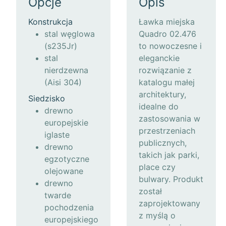
Opcje
Opis
Konstrukcja
Ławka miejska
stal węglowa
Quadro 02.476
(s235Jr)
to nowoczesne i
stal
eleganckie
nierdzewna
rozwiązanie z
(Aisi 304)
katalogu małej
architektury,
Siedzisko
idealne do
drewno
zastosowania w
europejskie
przestrzeniach
iglaste
publicznych,
drewno
takich jak parki,
egzotyczne
place czy
olejowane
bulwary. Produkt
drewno
został
twarde
zaprojektowany
pochodzenia
z myślą o
europejskiego