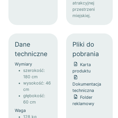
atrakcyjnej
przestrzeni
miejskiej.
Dane
Pliki do
techniczne
pobrania
Wymiary
Karta
szerokość:
produktu
180 cm
wysokość: 46
Dokumentacja
cm
techniczna
głębokość:
Folder
60 cm
reklamowy
Waga
128 kg