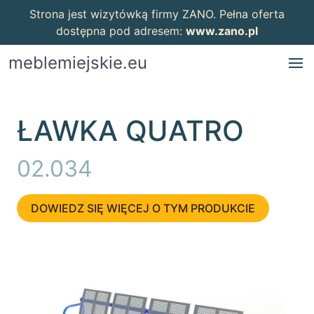
Strona jest wizytówką firmy ZANO. Pełna oferta
dostępna pod adresem:
www.zano.pl
meblemiejskie.eu
ŁAWKA QUATRO
02.034
DOWIEDZ SIĘ WIĘCEJ O TYM PRODUKCIE