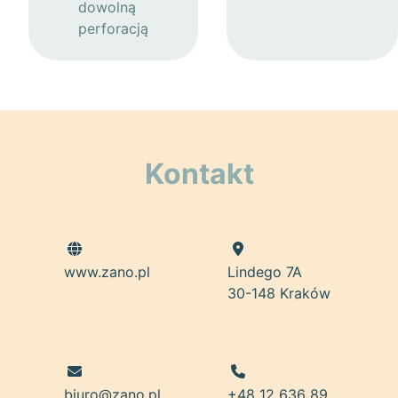
dowolną
perforacją
Kontakt
www.zano.pl
Lindego 7A
30-148 Kraków
biuro@zano.pl
+48 12 636 89