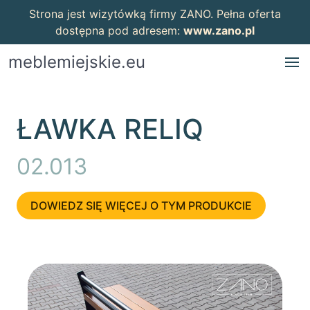
Strona jest wizytówką firmy ZANO. Pełna oferta
dostępna pod adresem:
www.zano.pl
meblemiejskie.eu
ŁAWKA RELIQ
02.013
DOWIEDZ SIĘ WIĘCEJ O TYM PRODUKCIE