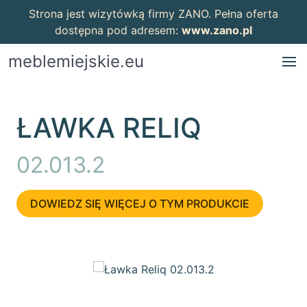
Strona jest wizytówką firmy ZANO. Pełna oferta
dostępna pod adresem:
www.zano.pl
meblemiejskie.eu
ŁAWKA RELIQ
02.013.2
DOWIEDZ SIĘ WIĘCEJ O TYM PRODUKCIE