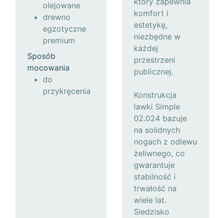
który zapewnia
olejowane
komfort i
drewno
estetykę,
egzotyczne
niezbędne w
premium
każdej
Sposób
przestrzeni
mocowania
publicznej.
do
przykręcenia
Konstrukcja
lawki Simple
02.024 bazuje
na solidnych
nogach z odlewu
żeliwnego, co
gwarantuje
stabilność i
trwałość na
wiele lat.
Siedzisko