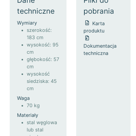
Dane
Pliki do
techniczne
pobrania
Wymiary
Karta
szerokość:
produktu
183 cm
wysokość: 95
Dokumentacja
cm
techniczna
głębokość: 57
cm
wysokość
siedziska: 45
cm
Waga
70 kg
Materiały
stal węglowa
lub stal