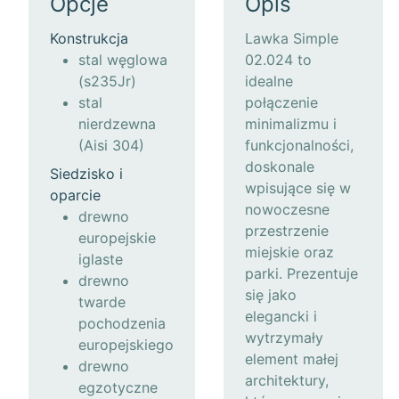
Opcje
Opis
Konstrukcja
Lawka Simple
stal węglowa
02.024 to
(s235Jr)
idealne
stal
połączenie
nierdzewna
minimalizmu i
(Aisi 304)
funkcjonalności,
doskonale
Siedzisko i
wpisujące się w
oparcie
nowoczesne
drewno
przestrzenie
europejskie
miejskie oraz
iglaste
parki. Prezentuje
drewno
się jako
twarde
elegancki i
pochodzenia
wytrzymały
europejskiego
element małej
drewno
architektury,
egzotyczne