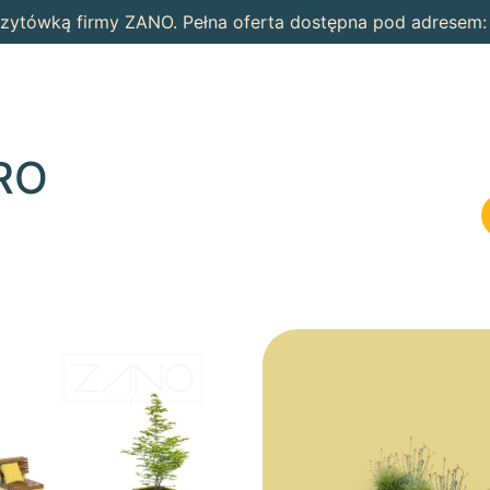
wizytówką firmy ZANO. Pełna oferta dostępna pod adresem
RO