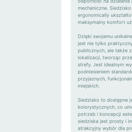
odporność na działanie 
mechaniczne. Siedzisk
ergonomically ukształt
maksymalny komfort uż
Dzięki swojemu unikaln
jest nie tylko praktyc
publicznych, ale także
lokalizacji, tworząc pr
strefy. Jest idealnym w
podniesieniem standard
przyjaznych, funkcjonal
miejskich.
Siedzisko to dostępne j
kolorystycznych, co um
potrzeb i koncepcji est
siedziska jest prosty i 
atrakcyjny wybór dla pro