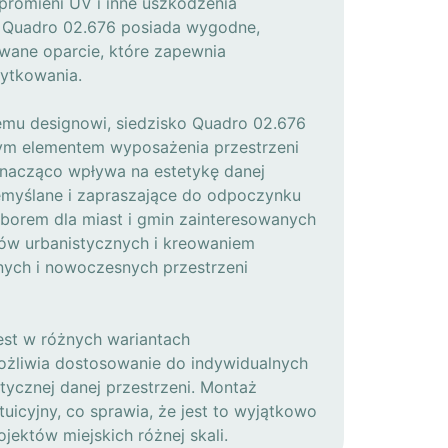
promieni UV i inne uszkodzenia
o Quadro 02.676 posiada wygodne,
owane oparcie, które zapewnia
ytkowania.
emu designowi, siedzisko Quadro 02.676
znym elementem wyposażenia przestrzeni
 znacząco wpływa na estetykę danej
zemyślane i zapraszające do odpoczynku
yborem dla miast i gmin zainteresowanych
ów urbanistycznych i kreowaniem
nych i nowoczesnych przestrzeni
est w różnych wariantach
ożliwia dostosowanie do indywidualnych
etycznej danej przestrzeni. Montaż
intuicyjny, co sprawia, że jest to wyjątkowo
jektów miejskich różnej skali.