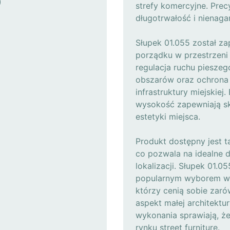
)
strefy komercyjne. Pre
długotrwałość i nienaga
Słupek 01.055 został za
porządku w przestrzeni 
regulacja ruchu pieszeg
obszarów oraz ochrona p
infrastruktury miejskie
wysokość zapewniają sku
estetyki miejsca.
Produkt dostępny jest 
co pozwala na idealne d
lokalizacji. Słupek 01.05
popularnym wyborem wśr
którzy cenią sobie zaró
aspekt małej architektu
wykonania sprawiają, że
rynku street furniture.