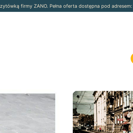
wizytówką firmy ZANO. Pełna oferta dostępna pod adresem