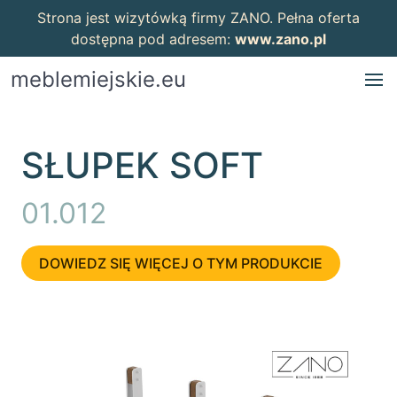
Strona jest wizytówką firmy ZANO. Pełna oferta
dostępna pod adresem:
www.zano.pl
meblemiejskie.eu
SŁUPEK SOFT
01.012
DOWIEDZ SIĘ WIĘCEJ O TYM PRODUKCIE