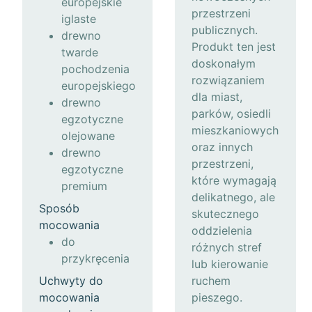
europejskie
przestrzeni
iglaste
publicznych.
drewno
Produkt ten jest
twarde
doskonałym
pochodzenia
rozwiązaniem
europejskiego
dla miast,
drewno
parków, osiedli
egzotyczne
mieszkaniowych
olejowane
oraz innych
drewno
przestrzeni,
egzotyczne
które wymagają
premium
delikatnego, ale
Sposób
skutecznego
mocowania
oddzielenia
do
różnych stref
przykręcenia
lub kierowanie
Uchwyty do
ruchem
mocowania
pieszego.