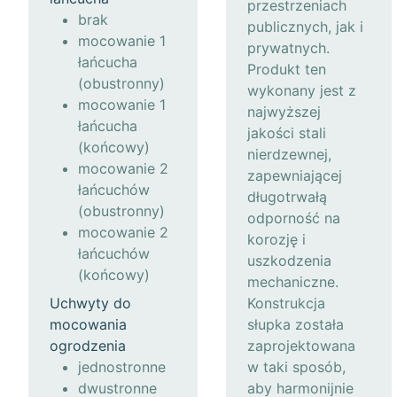
przestrzeniach
brak
publicznych, jak i
mocowanie 1
prywatnych.
łańcucha
Produkt ten
(obustronny)
wykonany jest z
mocowanie 1
najwyższej
łańcucha
jakości stali
(końcowy)
nierdzewnej,
mocowanie 2
zapewniającej
łańcuchów
długotrwałą
(obustronny)
odporność na
mocowanie 2
korozję i
łańcuchów
uszkodzenia
(końcowy)
mechaniczne.
Uchwyty do
Konstrukcja
mocowania
słupka została
ogrodzenia
zaprojektowana
jednostronne
w taki sposób,
dwustronne
aby harmonijnie