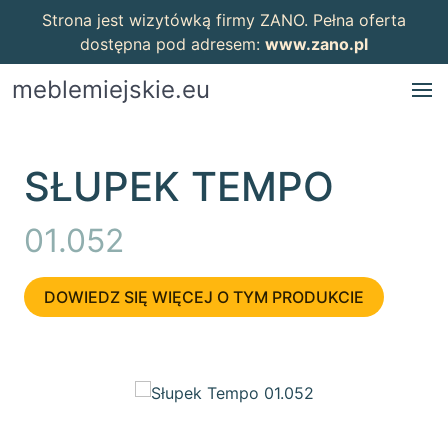
Strona jest wizytówką firmy ZANO. Pełna oferta
dostępna pod adresem:
www.zano.pl
meblemiejskie.eu
SŁUPEK TEMPO
01.052
DOWIEDZ SIĘ WIĘCEJ O TYM PRODUKCIE