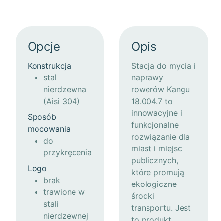
Opcje
Opis
Konstrukcja
Stacja do mycia i
stal
naprawy
nierdzewna
rowerów Kangu
(Aisi 304)
18.004.7 to
innowacyjne i
Sposób
funkcjonalne
mocowania
rozwiązanie dla
do
miast i miejsc
przykręcenia
publicznych,
Logo
które promują
brak
ekologiczne
trawione w
środki
stali
transportu. Jest
nierdzewnej
to produkt