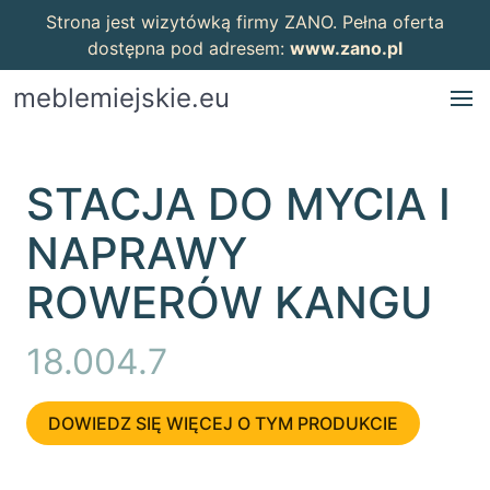
Strona jest wizytówką firmy ZANO. Pełna oferta
dostępna pod adresem:
www.zano.pl
meblemiejskie.eu
STACJA DO MYCIA I
NAPRAWY
ROWERÓW KANGU
18.004.7
DOWIEDZ SIĘ WIĘCEJ O TYM PRODUKCIE