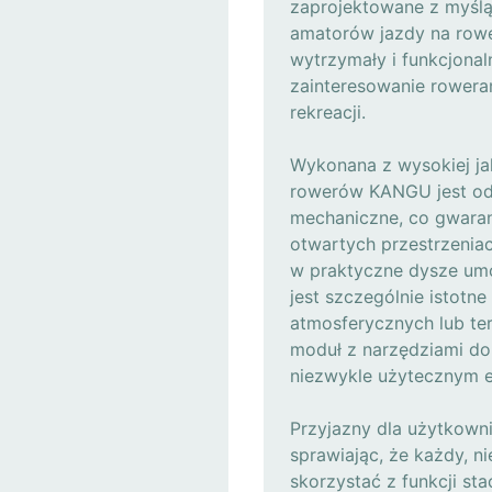
zaprojektowane z myślą
amatorów jazdy na rower
wytrzymały i funkcjonal
zainteresowanie roweram
rekreacji.
Wykonana z wysokiej jak
rowerów KANGU jest odp
mechaniczne, co gwaran
otwartych przestrzenia
w praktyczne dysze umo
jest szczególnie istotn
atmosferycznych lub te
moduł z narzędziami do 
niezwykle użytecznym e
Przyjazny dla użytkowni
sprawiając, że każdy, n
skorzystać z funkcji st