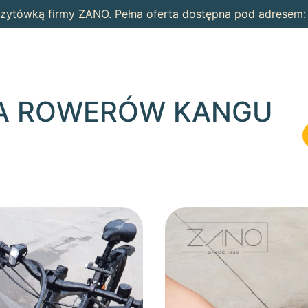
wizytówką firmy ZANO. Pełna oferta dostępna pod adresem
IA ROWERÓW KANGU