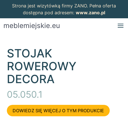
Strona jest wizytówką firmy ZANO. Pełna oferta
dostępna pod adresem:
www.zano.pl
meblemiejskie.eu
STOJAK
ROWEROWY
DECORA
05.050.1
DOWIEDZ SIĘ WIĘCEJ O TYM PRODUKCIE