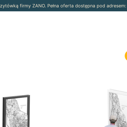
wizytówką firmy ZANO. Pełna oferta dostępna pod adresem