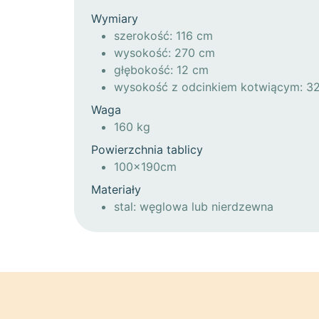
Wymiary
szerokość: 116 cm
wysokość: 270 cm
głębokość: 12 cm
wysokość z odcinkiem kotwiącym: 3
Waga
160 kg
Powierzchnia tablicy
100x190cm
Materiały
stal: węglowa lub nierdzewna