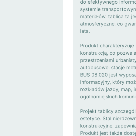
do efektywnego inform
systemie transportowym
materiałów, tablica ta 
atmosferyczne, co gwaran
lata.
Produkt charakteryzuje 
konstrukcją, co pozwala
przestrzeniami urbanist
autobusowe, stacje metr
BUS 08.020 jest wyposa
informacyjny, który mo
rozkładów jazdy, map, i
ogólnomiejskich komuni
Projekt tablicy szczegól
estetyce. Stal nierdzew
konstrukcyjne, zapewni
Produkt jest także dos