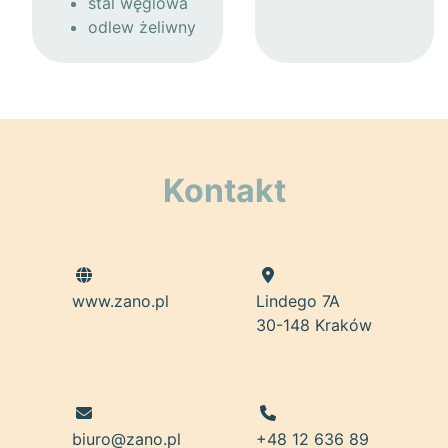
stal węglowa
odlew żeliwny
Kontakt
www.zano.pl
Lindego 7A
30-148 Kraków
biuro@zano.pl
+48 12 636 89