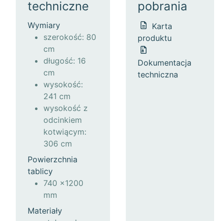
techniczne
pobrania
Wymiary
Karta
szerokość: 80
produktu
cm
długość: 16
Dokumentacja
cm
techniczna
wysokość:
241 cm
wysokość z
odcinkiem
kotwiącym:
306 cm
Powierzchnia
tablicy
740 x1200
mm
Materiały