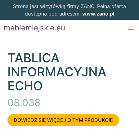
Strona jest wizytówką firmy ZANO. Pełna oferta
dostępna pod adresem:
www.zano.pl
meblemiejskie.eu
TABLICA
INFORMACYJNA
ECHO
08.038
DOWIEDZ SIĘ WIĘCEJ O TYM PRODUKCIE