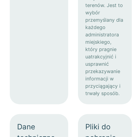
terenów. Jest to
wybór
przemyślany dla
każdego
administratora
miejskiego,
który pragnie
uatrakcyjnić i
usprawnić
przekazywanie
informacji w
przyciągający i
trwały sposób.
Dane
Pliki do