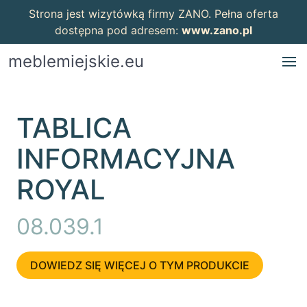
Strona jest wizytówką firmy ZANO. Pełna oferta
dostępna pod adresem:
www.zano.pl
meblemiejskie.eu
TABLICA
INFORMACYJNA
ROYAL
08.039.1
DOWIEDZ SIĘ WIĘCEJ O TYM PRODUKCIE