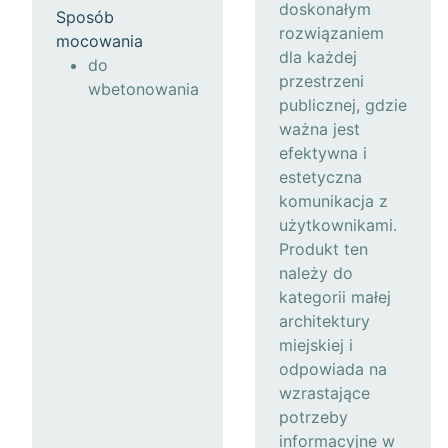
doskonałym
Sposób
rozwiązaniem
mocowania
dla każdej
do
przestrzeni
wbetonowania
publicznej, gdzie
ważna jest
efektywna i
estetyczna
komunikacja z
użytkownikami.
Produkt ten
należy do
kategorii małej
architektury
miejskiej i
odpowiada na
wzrastające
potrzeby
informacyjne w