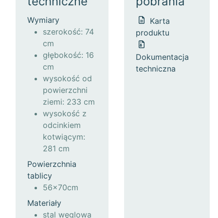
techniczne
pobrania
Wymiary
Karta
szerokość: 74
produktu
cm
głębokość: 16
Dokumentacja
cm
techniczna
wysokość od
powierzchni
ziemi: 233 cm
wysokość z
odcinkiem
kotwiącym:
281 cm
Powierzchnia
tablicy
56x70cm
Materiały
stal węglowa