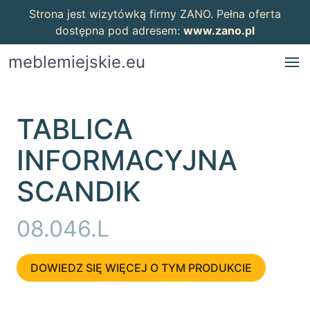
Strona jest wizytówką firmy ZANO. Pełna oferta
dostępna pod adresem:
www.zano.pl
meblemiejskie.eu
TABLICA
INFORMACYJNA
SCANDIK
08.046.L
DOWIEDZ SIĘ WIĘCEJ O TYM PRODUKCIE