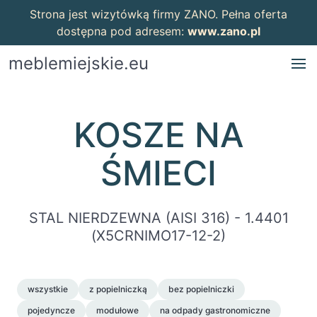
Strona jest wizytówką firmy ZANO. Pełna oferta
dostępna pod adresem:
www.zano.pl
meblemiejskie.eu
KOSZE NA
ŚMIECI
STAL NIERDZEWNA (AISI 316) - 1.4401
(X5CRNIMO17-12-2)
wszystkie
z popielniczką
bez popielniczki
pojedyncze
modułowe
na odpady gastronomiczne