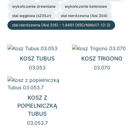
wykończenie drewniane
wykończenie betonowe
stal węglowa (s235Jr)
stal nierdzewna (Aisi 304)
stal nierdzewna (Aisi 316) - 1.4401 (X5CrNiMo17-12-2)
KOSZ TUBUS
KOSZ TRIGONO
03.053
03.070
KOSZ Z
POPIELNICZKĄ
TUBUS
03.053.7