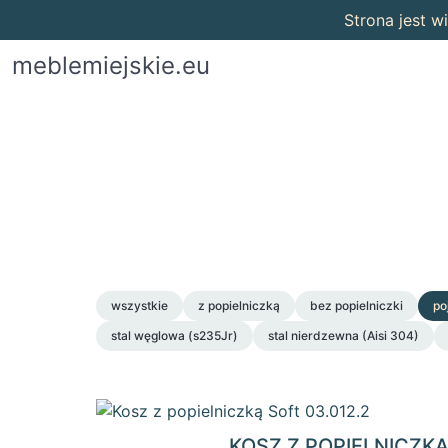
Strona jest 
meblemiejskie.eu
wszystkie
z popielniczką
bez popielniczki
po
stal węglowa (s235Jr)
stal nierdzewna (Aisi 304)
KOSZ Z POPIELNICZK