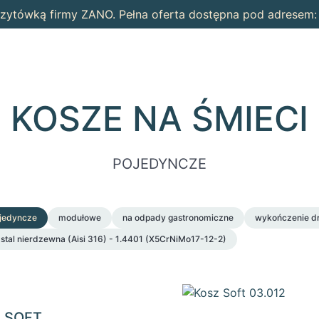
wizytówką firmy ZANO. Pełna oferta dostępna pod adresem
KOSZE NA ŚMIECI
POJEDYNCZE
jedyncze
modułowe
na odpady gastronomiczne
wykończenie d
stal nierdzewna (Aisi 316) - 1.4401 (X5CrNiMo17-12-2)
Ą SOFT