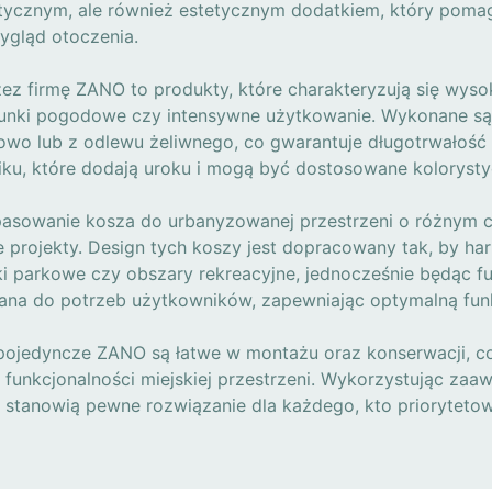
ktycznym, ale również estetycznym dodatkiem, który poma
ygląd otoczenia.
ez firmę ZANO to produkty, które charakteryzują się wyso
runki pogodowe czy intensywne użytkowanie. Wykonane są 
zkowo lub z odlewu żeliwnego, co gwarantuje długotrwałość
tiku, które dodają uroku i mogą być dostosowane koloryst
sowanie kosza do urbanyzowanej przestrzeni o różnym ch
rojekty. Design tych koszy jest dopracowany tak, by harm
lejki parkowe czy obszary rekreacyjne, jednocześnie będąc
ana do potrzeb użytkowników, zapewniając optymalną funk
i pojedyncze ZANO są łatwe w montażu oraz konserwacji, co
 funkcjonalności miejskiej przestrzeni. Wykorzystując za
 stanowią pewne rozwiązanie dla każdego, kto priorytetowo