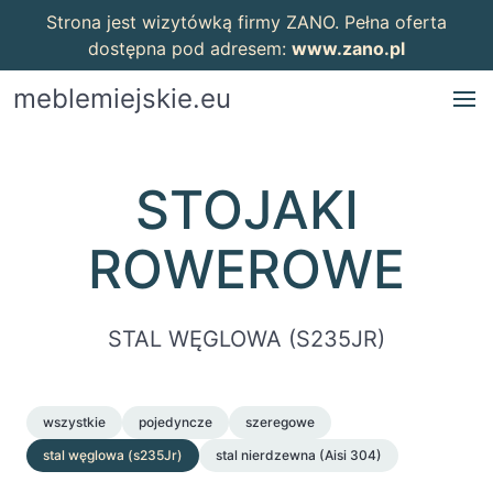
Strona jest wizytówką firmy ZANO. Pełna oferta
dostępna pod adresem:
www.zano.pl
meblemiejskie.eu
STOJAKI
ROWEROWE
STAL WĘGLOWA (S235JR)
wszystkie
pojedyncze
szeregowe
stal węglowa (s235Jr)
stal nierdzewna (Aisi 304)