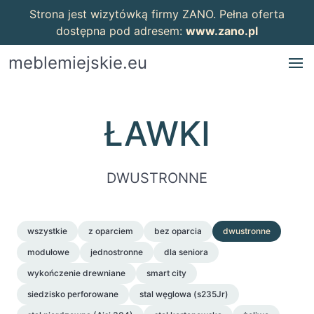
Strona jest wizytówką firmy ZANO. Pełna oferta
dostępna pod adresem:
www.zano.pl
meblemiejskie.eu
ŁAWKI
DWUSTRONNE
wszystkie
z oparciem
bez oparcia
dwustronne
modułowe
jednostronne
dla seniora
wykończenie drewniane
smart city
siedzisko perforowane
stal węglowa (s235Jr)