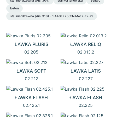
stal nierdzewna (Aisi 304)
stal kortenowska
żeliwo
beton
stal nierdzewna (Aisi 316) - 1.4401 (X5CrNiMo17-12-2)
ŁAWKA PLURIS
ŁAWKA RELIQ
02.205
02.013.2
ŁAWKA SOFT
ŁAWKA LATIS
02.212
02.227
ŁAWKA FLASH
ŁAWKA FLASH
02.425.1
02.225