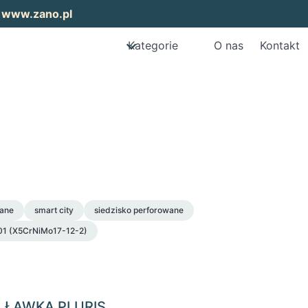
:
www.zano.pl
Kategorie
O nas
Kontakt
ane
smart city
siedzisko perforowane
4401 (X5CrNiMo17-12-2)
ŁAWKA PLURIS