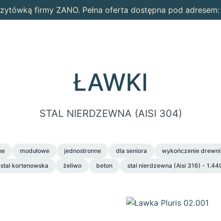
wizytówką firmy ZANO. Pełna oferta dostępna pod adresem
ŁAWKI
STAL NIERDZEWNA (AISI 304)
ne
modułowe
jednostronne
dla seniora
wykończenie drewni
stal kortenowska
żeliwo
beton
stal nierdzewna (Aisi 316) - 1.