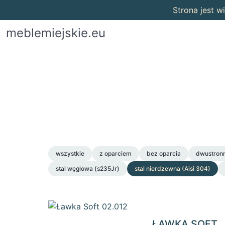
Strona jest 
meblemiejskie.eu
wszystkie
z oparciem
bez oparcia
dwustron
stal węglowa (s235Jr)
stal nierdzewna (Aisi 304)
ŁAWKA SOFT